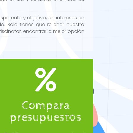
parente y objetivo, sin intereses en
o. Solo tienes que rellenar nuestro
Piscinator, encontrar la mejor opción

Compara
presupuestos