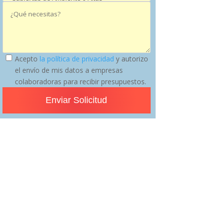
Acepto
la política de privacidad
y autorizo
el envío de mis datos a empresas
colaboradoras para recibir presupuestos.
Enviar Solicitud