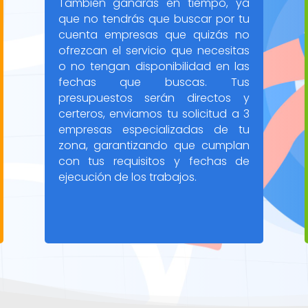
También ganarás en tiempo, ya
que no tendrás que buscar por tu
cuenta empresas que quizás no
ofrezcan el servicio que necesitas
o no tengan disponibilidad en las
fechas que buscas. Tus
presupuestos serán directos y
certeros, enviamos tu solicitud a 3
empresas especializadas de tu
zona, garantizando que cumplan
con tus requisitos y fechas de
ejecución de los trabajos.