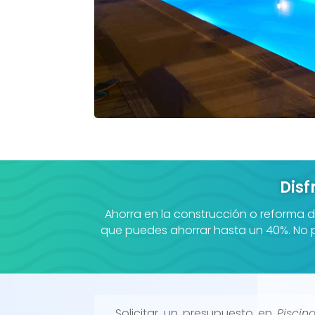
Disf
Ahorra en la construcción o reforma d
que puedes ahorrar hasta un 40%. No pi
Solicitar un presupuesto en
Piscin