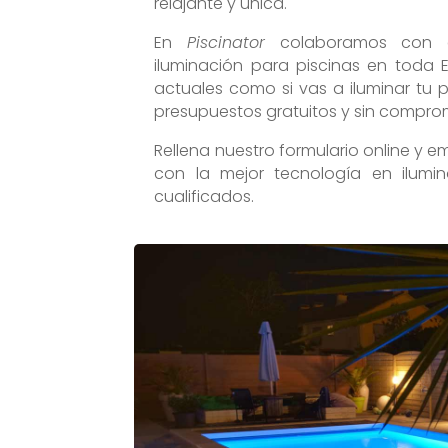
relajante y única.
En
Piscinator
colaboramos con em
iluminación para piscinas en toda 
actuales como si vas a iluminar tu p
presupuestos gratuitos y sin comprom
Rellena nuestro formulario online y e
con la mejor tecnología en ilumin
cualificados.