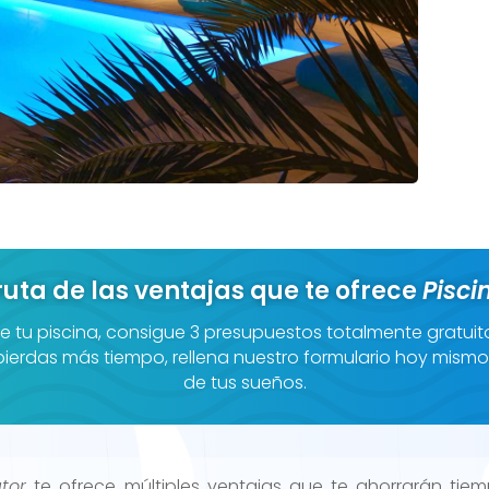
ruta de las ventajas que te ofrece
Pisci
e tu piscina, consigue 3 presupuestos totalmente gratuit
erdas más tiempo, rellena nuestro formulario hoy mismo y
de tus sueños.
ator
te ofrece múltiples ventajas que te ahorrarán tiem