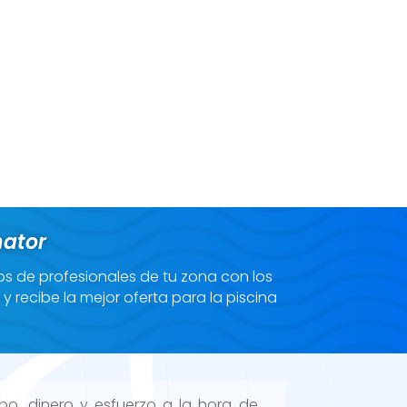
nator
os de profesionales de tu zona con los
 recibe la mejor oferta para la piscina
po, dinero y esfuerzo a la hora de