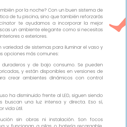
 también por la noche? Con un buen sistema de
ética de tu piscina, sino que también reforzarás
scinator
te ayudamos a incorporar la mejor
buscas un ambiente elegante como si necesitas
nteriores o exteriores.
 variedad de sistemas para iluminar el vaso y
n las opciones más comunes:
s, duraderos y de bajo consumo. Se pueden
bricadas, y están disponibles en versiones de
para crear ambientes dinámicos con control
so ha disminuido frente al LED, siguen siendo
s buscan una luz intensa y directa. Eso sí,
vida útil.
ción sin obras ni instalación. Son focos
a y funcionan a pilas o batería recargable.