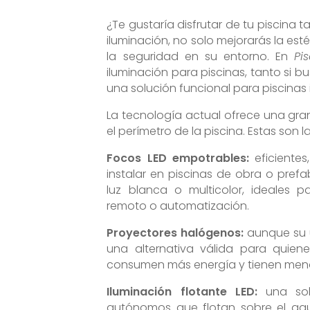
¿Te gustaría disfrutar de tu piscina
iluminación, no solo mejorarás la est
la seguridad en su entorno. En
Pi
iluminación para piscinas, tanto si 
una solución funcional para piscinas i
La tecnología actual ofrece una gran
el perímetro de la piscina. Estas so
Focos LED empotrables:
eficiente
instalar en piscinas de obra o prefa
luz blanca o multicolor, ideales 
remoto o automatización.
Proyectores halógenos:
aunque su u
una alternativa válida para quiene
consumen más energía y tienen menor 
Iluminación flotante LED:
una solu
autónomos que flotan sobre el agu