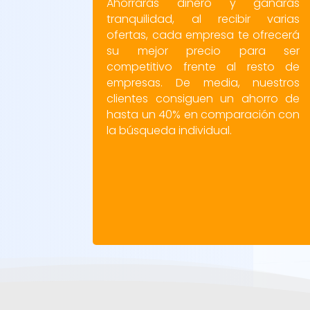
Ahorrarás dinero y ganarás
tranquilidad, al recibir varias
ofertas, cada empresa te ofrecerá
su mejor precio para ser
competitivo frente al resto de
empresas. De media, nuestros
clientes consiguen un ahorro de
hasta un 40% en comparación con
la búsqueda individual.