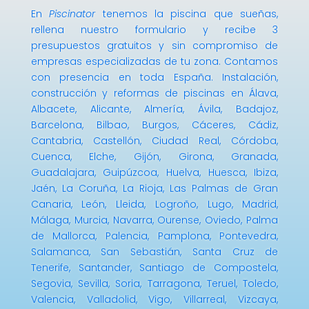
En
Piscinator
tenemos la piscina que sueñas,
rellena nuestro formulario y recibe 3
presupuestos gratuitos y sin compromiso de
empresas especializadas de tu zona. Contamos
con presencia en toda España. Instalación,
construcción y reformas de piscinas en Álava,
Albacete, Alicante, Almería, Ávila, Badajoz,
Barcelona, Bilbao, Burgos, Cáceres, Cádiz,
Cantabria, Castellón, Ciudad Real, Córdoba,
Cuenca, Elche, Gijón, Girona, Granada,
Guadalajara, Guipúzcoa, Huelva, Huesca, Ibiza,
Jaén, La Coruña, La Rioja, Las Palmas de Gran
Canaria, León, Lleida, Logroño, Lugo, Madrid,
Málaga, Murcia, Navarra, Ourense, Oviedo, Palma
de Mallorca, Palencia, Pamplona, Pontevedra,
Salamanca, San Sebastián, Santa Cruz de
Tenerife, Santander, Santiago de Compostela,
Segovia, Sevilla, Soria, Tarragona, Teruel, Toledo,
Valencia, Valladolid, Vigo, Villarreal, Vizcaya,